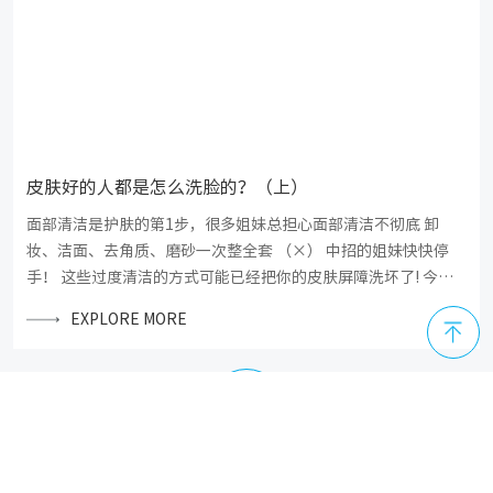
皮肤好的人都是怎么洗脸的？（上）
面部清洁是护肤的第1步，很多姐妹总担心面部清洁不彻底 卸
妆、洁面、去角质、磨砂一次整全套 （×） 中招的姐妹快快停
手！ 这些过度清洁的方式可能已经把你的皮肤屏障洗坏了! 今天
小妍请到了华西医院皮肤科的李利教授 教你打开洗脸的正确方
EXPLORE MORE
式，好皮肤洗出来~
LOADING
MORE